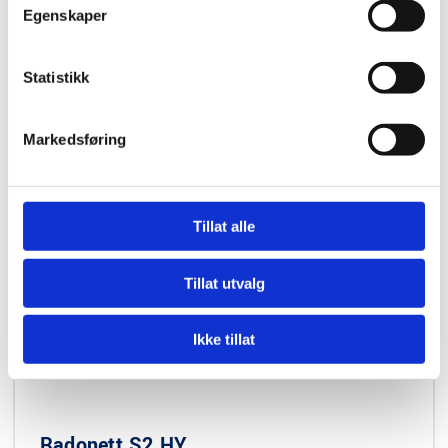
Egenskaper
Spesifikasjoner
Statistikk
Markedsføring
Tillat alle
Tillat utvalg
Ikke tillat
Radonett S2 HY