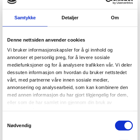
Samtykke
Detaljer
Om
Denne nettsiden anvender cookies
Vi bruker informasjonskapsler for å gi innhold og
annonser et personlig preg, for å levere sosiale
mediefunksjoner og for å analysere trafikken vår. Vi deler
dessuten informasjon om hvordan du bruker nettstedet
vårt, med partnerne våre innen sosiale medier,
annonsering og analysearbeid, som kan kombinere den
med annen informasjon du har gjort tilgjengelig for dem,
eller som de har samlet inn gjennom din bruk av
Radonett S1 UV
tjenestene deres.
Radonutskiller for reduksjon av radon og gasser
Samtykkevalg
Kapasitet opp til 2,3m3/t fra 100bq/l
Nødvendig
Med UV-lys, pollen og luftfilter
Beregnet for 4-10 husstander