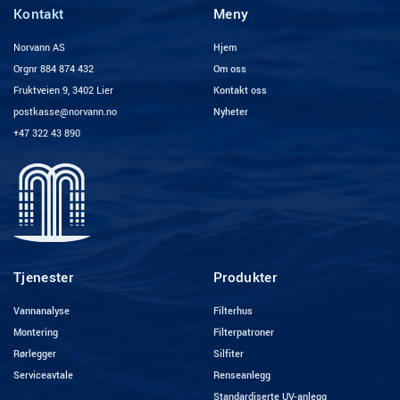
Kontakt
Meny
Norvann AS
Hjem
Orgnr 884 874 432
Om oss
Fruktveien 9, 3402 Lier
Kontakt oss
postkasse@norvann.no
Nyheter
+47 322 43 890
Tjenester
Produkter
Vannanalyse
Filterhus
Montering
Filterpatroner
Rørlegger
Silfiter
Serviceavtale
Renseanlegg
Standardiserte UV-anlegg