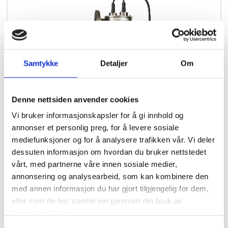
Samtykke
Detaljer
Om
Denne nettsiden anvender cookies
Vi bruker informasjonskapsler for å gi innhold og
annonser et personlig preg, for å levere sosiale
mediefunksjoner og for å analysere trafikken vår. Vi deler
dessuten informasjon om hvordan du bruker nettstedet
vårt, med partnerne våre innen sosiale medier,
Visades T400F
annonsering og analysearbeid, som kan kombinere den
med annen informasjon du har gjort tilgjengelig for dem,
Kapaistet 26,63m3/t ved T10 og 91,3% UVT
eller som de har samlet inn gjennom din bruk av
(ONORM M5873-1. Norske NFHI, ISO 9001)
tjenestene deres.
Modell med muligheter for oppgradering med