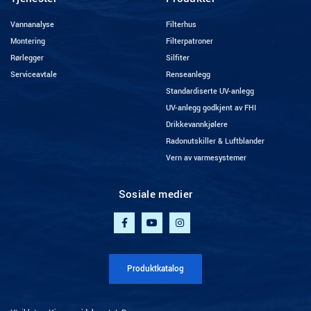
Vannanalyse
Filterhus
Montering
Filterpatroner
Rørlegger
Silfiter
Serviceavtale
Renseanlegg
Standardiserte UV-anlegg
UV-anlegg godkjent av FHI
Drikkevannkjølere
Radonutskiller & Luftblander
Vern av varmesystemer
Sosiale medier
Produktkatalog