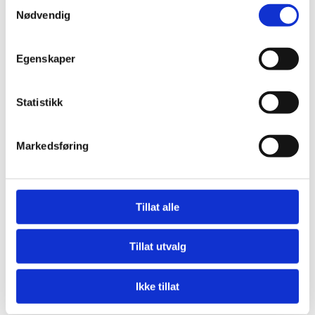
fjernovervåkning.
Samtykkevalg
Nødvendig
Egenskaper
Spesifikasjoner
Statistikk
Markedsføring
Tillat alle
Tillat utvalg
Ikke tillat