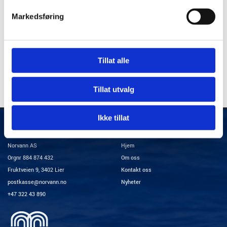
drift og unngå unødvendige utgifter.
Markedsføring
0
Feed
Tillat alle
Tillat utvalg
Ikke tillat
Kontakt
Meny
Norvann AS
Hjem
Orgnr 884 874 432
Om oss
Fruktveien 9, 3402 Lier
Kontakt oss
postkasse@norvann.no
Nyheter
+47 322 43 890