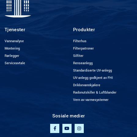
Tjenester
Produkter
Vannanalyse
Filterhus
Montering
Filterpatroner
Rørlegger
Silfiter
Serviceavtale
Renseanlegg
Standardiserte UV-anlegg
UV-anlegg godkjent av FHI
Drikkevannkjølere
Radonutskiller & Luftblander
Vern av varmesystemer
Sosiale medier