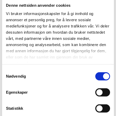
vannbehandlingssystemer og har allerede vist sitt engasjement for å levere
Denne nettsiden anvender cookies
service av høyeste kvalitet.
Vi bruker informasjonskapsler for å gi innhold og
Hvorfor er service på vannrenseanlegg viktig?
annonser et personlig preg, for å levere sosiale
Regelmessig service sikrer at vannbehandlingssystemet ditt fungerer
mediefunksjoner og for å analysere trafikken vår. Vi deler
optimalt og har lang levetid.
dessuten informasjon om hvordan du bruker nettstedet
Det bidrar også til:
vårt, med partnerne våre innen sosiale medier,
annonsering og analysearbeid, som kan kombinere den
Forebygging av tekniske feil – små problemer kan oppdages og
med annen informasjon du har gjort tilgjengelig for dem,
løses før de utvikler seg.
Reduserte kostnader – vedlikehold forhindrer dyre og omfattende
eller som de har samlet inn gjennom din bruk av
reparasjoner.
tjenestene deres.
Tryggere vannkvalitet – et godt vedlikeholdt system gir renere og
Samtykkevalg
sikrere vann.
Nødvendig
Hos Norvann AS tilbyr vi skreddersydde serviceavtaler som passer dine
behov. Med Herman på laget er vi bedre rustet enn noen gang til å gi deg
Egenskaper
den beste oppfølgingen.
Kontakt oss i dag!
Er du usikker på om ditt system trenger service? Ta kontakt med oss for en
Statistikk
uforpliktende prat. Vi er her for å hjelpe deg med å opprettholde optimal