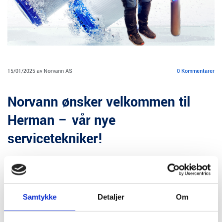
15/01/2025
av Norvann AS
0
Kommentarer
Norvann ønsker velkommen til
Herman – vår nye
servicetekniker!
Hvorfor er service på vannrenseanlegg viktig?
Regelmessig service sikrer at vannbehandlingssystemet ditt fungerer
optimalt og har lang levetid.
Samtykke
Detaljer
Om
Vi er stolte av å ønske Herman velkommen til Norvann AS-teamet. Herman
er en dyktig rørlegger med spesialkompetanse på