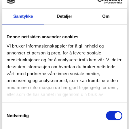
Samtykke
Detaljer
Om
Denne nettsiden anvender cookies
Vi bruker informasjonskapsler for å gi innhold og
annonser et personlig preg, for å levere sosiale
mediefunksjoner og for å analysere trafikken vår. Vi deler
dessuten informasjon om hvordan du bruker nettstedet
vårt, med partnerne våre innen sosiale medier,
annonsering og analysearbeid, som kan kombinere den
med annen informasjon du har gjort tilgjengelig for dem,
eller som de har samlet inn gjennom din bruk av
Radonett S1 UV
tjenestene deres.
Radonutskiller for reduksjon av radon og gasser
Samtykkevalg
Kapasitet opp til 2,3m3/t fra 100bq/l
Nødvendig
Med UV-lys, pollen og luftfilter
Beregnet for 4-10 husstander