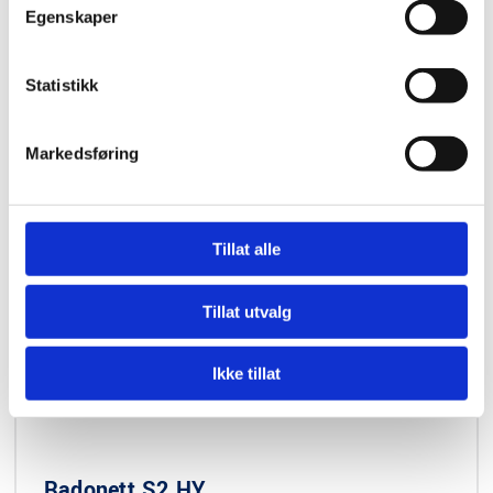
Egenskaper
Spesifikasjoner
Statistikk
Markedsføring
Tillat alle
Tillat utvalg
Ikke tillat
Radonett S2 HY