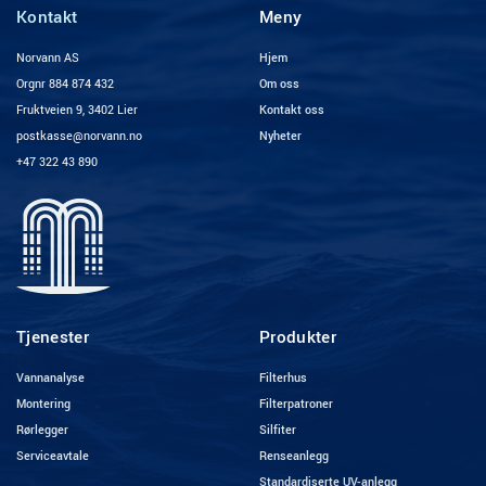
Kontakt
Meny
Norvann AS
Hjem
Orgnr 884 874 432
Om oss
Fruktveien 9, 3402 Lier
Kontakt oss
postkasse@norvann.no
Nyheter
+47 322 43 890
Tjenester
Produkter
Vannanalyse
Filterhus
Montering
Filterpatroner
Rørlegger
Silfiter
Serviceavtale
Renseanlegg
Standardiserte UV-anlegg