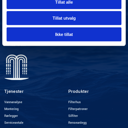
Tillat alle
Kontakt
Meny
Norvann AS
Hjem
Tillat utvalg
Orgnr 884 874 432
Om oss
Fruktveien 9, 3402 Lier
Kontakt oss
Ikke tillat
postkasse@norvann.no
Nyheter
+47 322 43 890
Tjenester
Produkter
Vannanalyse
Filterhus
Montering
Filterpatroner
Rørlegger
Silfiter
Serviceavtale
Renseanlegg