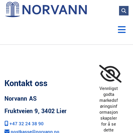
NORVANN AS
Kontakt oss
Vennligst
godta
Norvann AS
markedsf
øringsinf
Fruktveien 9, 3402 Lier
ormasjon
skapsler
+47 32 24 38 90

for å se
dette
postkasse@norvann.no
