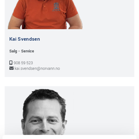
Kai Svendsen
Salg - Service
908 59 523

kai.svendsen@norvann.no
