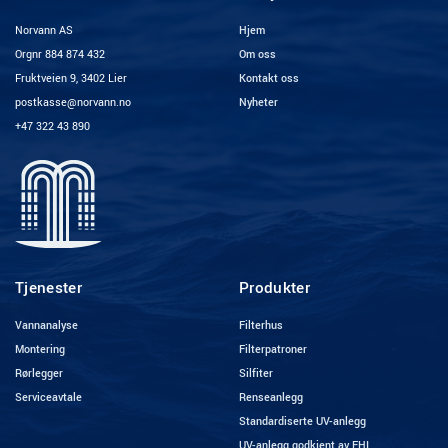
Norvann AS
Hjem
Orgnr 884 874 432
Om oss
Fruktveien 9, 3402 Lier
Kontakt oss
postkasse@norvann.no
Nyheter
+47 322 43 890
Tjenester
Produkter
Vannanalyse
Filterhus
Montering
Filterpatroner
Rørlegger
Silfiter
Serviceavtale
Renseanlegg
Standardiserte UV-anlegg
UV-anlegg godkjent av FHI