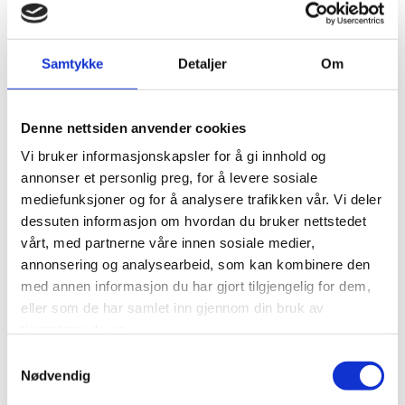
Samtykke
Detaljer
Om
Arnstein Volden
Salg - Service
Denne nettsiden anvender cookies
932 59 434

Vi bruker informasjonskapsler for å gi innhold og
av@norvann.no

annonser et personlig preg, for å levere sosiale
mediefunksjoner og for å analysere trafikken vår. Vi deler
dessuten informasjon om hvordan du bruker nettstedet
vårt, med partnerne våre innen sosiale medier,
annonsering og analysearbeid, som kan kombinere den
med annen informasjon du har gjort tilgjengelig for dem,
eller som de har samlet inn gjennom din bruk av
tjenestene deres.
Samtykkevalg
Nødvendig