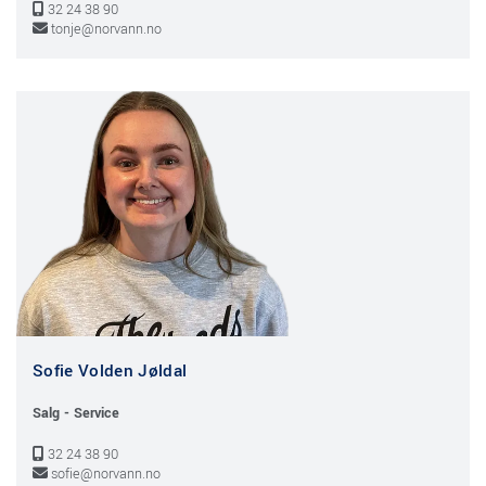
32 24 38 90

tonje@norvann.no

Sofie Volden Jøldal
Salg - Service
32 24 38 90

sofie@norvann.no
