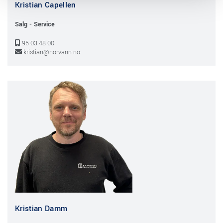
Kristian Capellen
Salg - Service
95 03 48 00

kristian@norvann.no

Kristian Damm