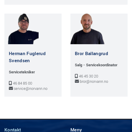
Herman Fuglerud
Bror Ballangrud
Svendsen
Salg - Servicekoordinator
Servicetekniker
46 45 30 20

bror@norvann.no

46 84 85 00

service@norvann.no

Kontakt
Meny