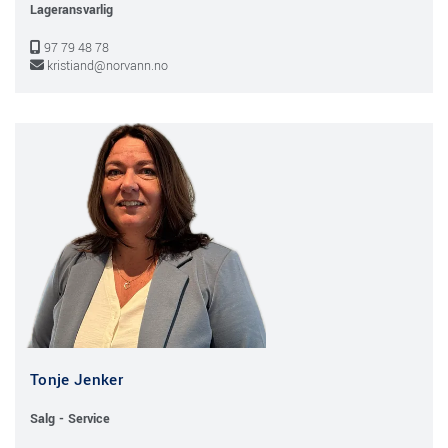
Lageransvarlig
97 79 48 78

kristiand@norvann.no

Tonje Jenker
Salg - Service